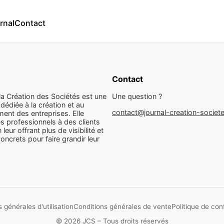
rnal
Contact
Contact
la Création des Sociétés est une
Une question ?
dédiée à la création et au
contact@journal-creation-societ
ent des entreprises. Elle
s professionnels à des clients
n leur offrant plus de visibilité et
concrets pour faire grandir leur
 générales d'utilisation
Conditions générales de vente
Politique de conf
© 2026 JCS – Tous droits réservés