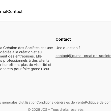
rnal
Contact
Contact
la Création des Sociétés est une
Une question ?
dédiée à la création et au
contact@journal-creation-societ
ent des entreprises. Elle
s professionnels à des clients
n leur offrant plus de visibilité et
concrets pour faire grandir leur
 générales d'utilisation
Conditions générales de vente
Politique de conf
© 2026 JCS – Tous droits réservés