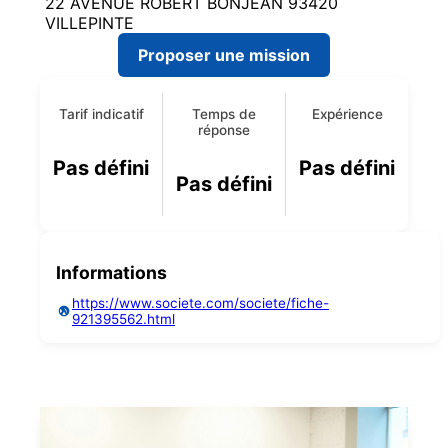
22 AVENUE ROBERT BONJEAN 93420
VILLEPINTE
Proposer une mission
Tarif indicatif
Temps de
Expérience
réponse
Pas défini
Pas défini
Pas défini
Informations
https://www.societe.com/societe/fiche-
921395562.html