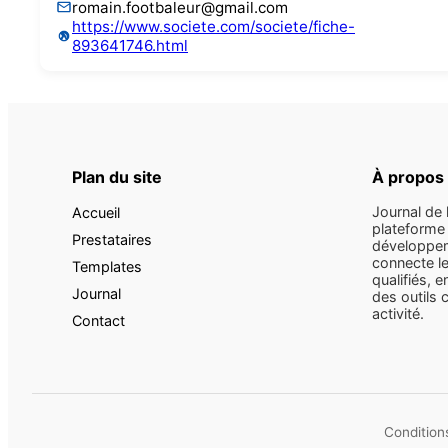
romain.footbaleur@gmail.com
https://www.societe.com/societe/fiche-
893641746.html
Plan du site
À propos
Journal de 
Accueil
plateforme 
Prestataires
développem
connecte le
Templates
qualifiés, e
Journal
des outils 
activité.
Contact
Conditions