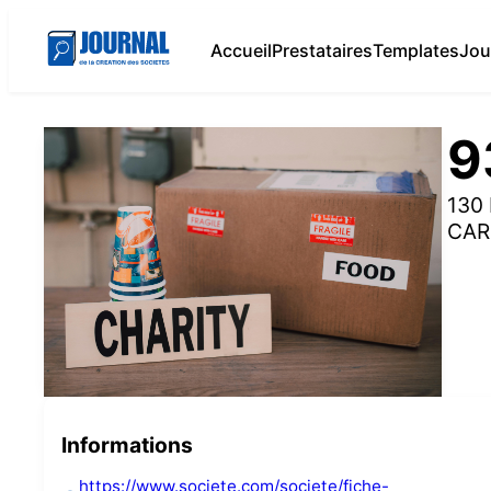
Accueil
Prestataires
Templates
Jou
9
130
CAR
Informations
https://www.societe.com/societe/fiche-