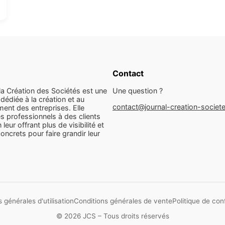
Contact
la Création des Sociétés est une
Une question ?
dédiée à la création et au
contact@journal-creation-societ
ent des entreprises. Elle
s professionnels à des clients
n leur offrant plus de visibilité et
concrets pour faire grandir leur
 générales d'utilisation
Conditions générales de vente
Politique de conf
© 2026 JCS – Tous droits réservés