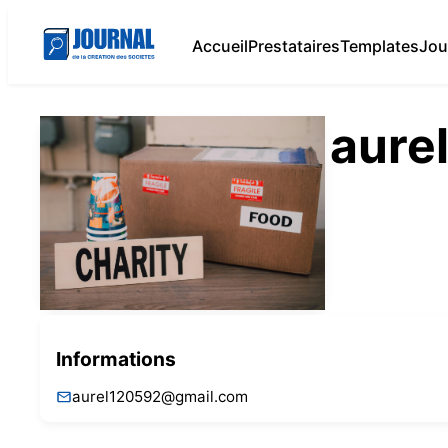
Accueil
Prestataires
Templates
Jou
aure
Informations
aurel120592@gmail.com