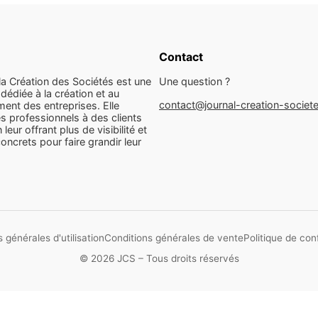
Contact
la Création des Sociétés est une
Une question ?
dédiée à la création et au
contact@journal-creation-societ
ent des entreprises. Elle
s professionnels à des clients
n leur offrant plus de visibilité et
concrets pour faire grandir leur
 générales d'utilisation
Conditions générales de vente
Politique de conf
© 2026 JCS – Tous droits réservés