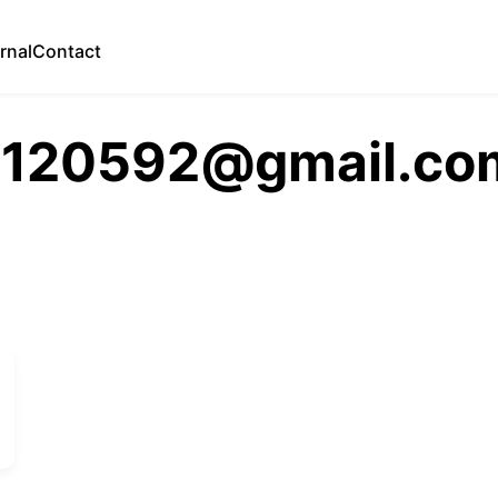
rnal
Contact
l120592@gmail.co