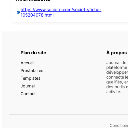
https://www.societe.com/societe/fiche-
105204978.html
Plan du site
À propos
Journal de 
Accueil
plateforme 
Prestataires
développem
connecte le
Templates
qualifiés, e
Journal
des outils 
activité.
Contact
Conditions